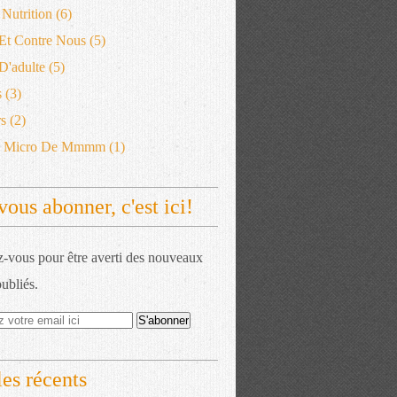
 Nutrition
(6)
 Et Contre Nous
(5)
'adulte
(5)
s
(3)
s
(2)
e Micro De Mmmm
(1)
vous abonner, c'est ici!
vous pour être averti des nouveaux
publiés.
les récents