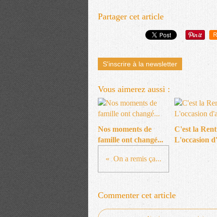
Partager cet article
R
S'inscrire à la newsletter
Vous aimerez aussi :
Nos moments de
C'est la Rentr
famille ont changé...
L'occasion d
On a remis ça...
Commenter cet article