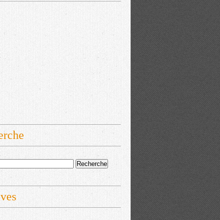
erche
ives