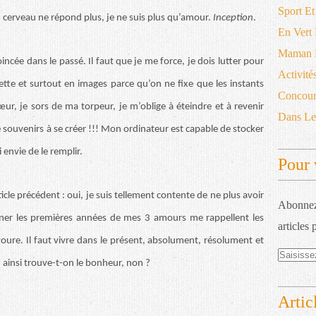
Sport Et
cerveau ne répond plus, je ne suis plus qu’amour.
Inception
.
En Vert
Maman D
incée dans le passé. Il faut que je me force, je dois lutter pour
Activité
uette et surtout en images parce qu’on ne fixe que les instants
Concour
r, je sors de ma torpeur, je m’oblige à éteindre et à revenir
Dans L
e souvenirs à se créer !!! Mon ordinateur est capable de stocker
 envie de le remplir.
Pour 
cle précédent : oui, je suis tellement contente de ne plus avoir
Abonnez-
nner les premières années de mes 3 amours me rappellent les
articles 
ure. Il faut vivre dans le présent, absolument, résolument et
e, ainsi trouve-t-on le bonheur, non ?
Artic