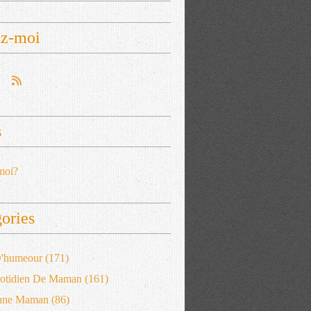
ez-moi
s
moi?
ories
 D'humeour
(171)
otidien De Maman
(161)
'une Maman
(86)