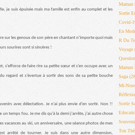
Maman 
ie, je suis épuisée mais ma famille est enfin au complet et les
Sortie E
Covid-1
En Mode
are sur les genoux de son père en chantant n’importe quoi mais
R Du T
urs sourires sont si sincères !
Voyage
Questio
, s’efforce de faire rire sa petite sœur et s’en occupe avec un
Maman B
 du regard et s’évertue à sortir des sons de sa petite bouche
Saga
(28
Mi-Nous
Réflexio
Sortie S
enirs avec délectation. Je n’ai plus envie d’en sortir. Non !!
Educati
sse un temps fou. Je me dis qu’à la demi j’arrête, j’ai autre chose
Souveni
: les vacances au ski, un anniversaire, une séance photos de mes
Ton Thè
’est arrêté de tourner. Je suis dans une autre dimension,