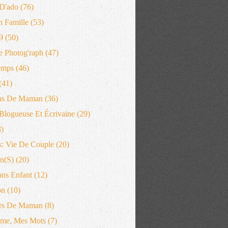
D'ado
(76)
n Famille
(53)
9
(50)
 Photog'raph
(47)
emps
(46)
(41)
ns De Maman
(36)
logueuse Et Écrivaine
(29)
)
: Vie De Couple
(20)
n(s)
(20)
ans Enfant
(12)
on
(10)
rs De Maman
(8)
me, Mes Mots
(7)