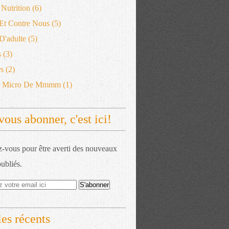
 Nutrition
(6)
 Et Contre Nous
(5)
'adulte
(5)
s
(3)
s
(2)
e Micro De Mmmm
(1)
vous abonner, c'est ici!
vous pour être averti des nouveaux
publiés.
les récents