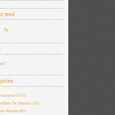
ez-moi
s
moi?
ories
 D'humeour
(171)
otidien De Maman
(161)
'une Maman
(86)