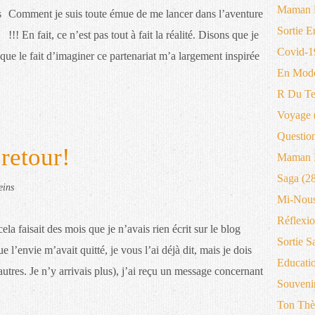
Maman 
Comment je suis toute émue de me lancer dans l’aventure
Sortie E
!!! En fait, ce n’est pas tout à fait la réalité. Disons que je
Covid-1
que le fait d’imaginer ce partenariat m’a largement inspirée
En Mode
R Du T
Voyage
Questio
retour!
Maman B
Saga
(28
eins
Mi-Nous
Réflexio
ela faisait des mois que je n’avais rien écrit sur le blog
Sortie S
e l’envie m’avait quitté, je vous l’ai déjà dit, mais je dois
Educati
utres. Je n’y arrivais plus), j’ai reçu un message concernant
Souveni
Ton Thè