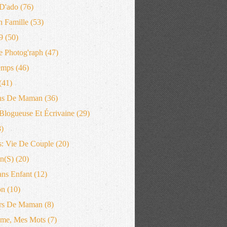
D'ado
(76)
n Famille
(53)
9
(50)
 Photog'raph
(47)
emps
(46)
(41)
ns De Maman
(36)
logueuse Et Écrivaine
(29)
)
: Vie De Couple
(20)
n(s)
(20)
ans Enfant
(12)
on
(10)
rs De Maman
(8)
me, Mes Mots
(7)