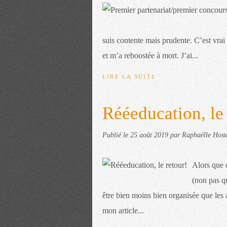
suis contente mais prudente. C’est vrai 
et m’a reboostée à mort. J’ai...
LIRE LA SUITE
Rééeducation, le 
Publié le
25 août 2019
par Raphaëlle Host
Alors que c
(non pas qu
être bien moins bien organisée que les a
mon article...