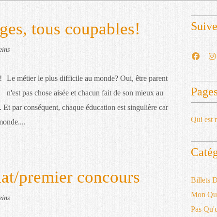
uges, tous coupables!
Suiv
eins
Le métier le plus difficile au monde? Oui, être parent
Page
n'est pas chose aisée et chacun fait de son mieux au
it. Et par conséquent, chaque éducation est singulière car
Qui est 
monde....
Catég
iat/premier concours
Billets
Mon Qu
eins
Pas Qu