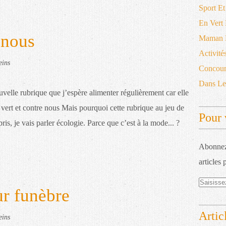
Sport Et
En Vert
 nous
Maman D
Activité
eins
Concour
Dans L
velle rubrique que j’espère alimenter régulièrement car elle
 vert et contre nous Mais pourquoi cette rubrique au jeu de
Pour 
is, je vais parler écologie. Parce que c’est à la mode... ?
Abonnez-
articles 
ur funèbre
Artic
eins