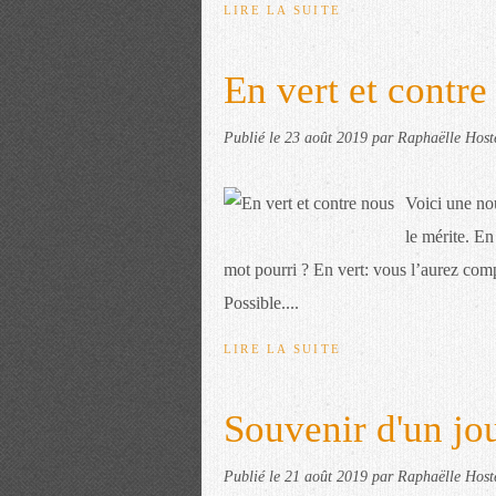
LIRE LA SUITE
En vert et contre
Publié le
23 août 2019
par Raphaëlle Host
Voici une nou
le mérite. En
mot pourri ? En vert: vous l’aurez compr
Possible....
LIRE LA SUITE
Souvenir d'un jo
Publié le
21 août 2019
par Raphaëlle Host