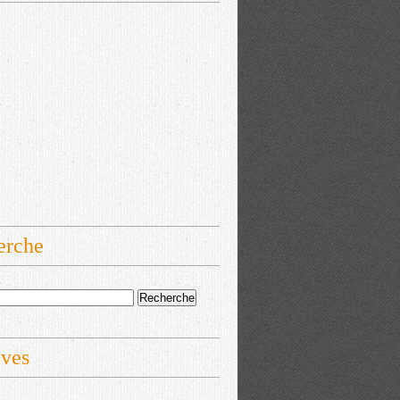
erche
ives