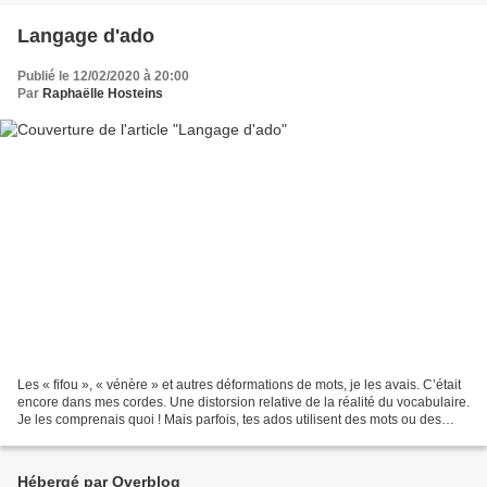
Langage d'ado
Publié le 12/02/2020 à 20:00
Par
Raphaëlle Hosteins
Les « fifou », « vénère » et autres déformations de mots, je les avais. C’était
encore dans mes cordes. Une distorsion relative de la réalité du vocabulaire.
Je les comprenais quoi ! Mais parfois, tes ados utilisent des mots ou des
expressions qui te...
Hébergé par Overblog