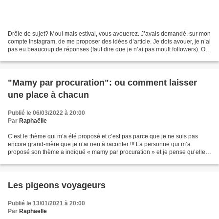
Drôle de sujet? Moui mais estival, vous avouerez. J’avais demandé, sur mon
compte Instagram, de me proposer des idées d’article. Je dois avouer, je n’ai
pas eu beaucoup de réponses (faut dire que je n’ai pas moult followers). On
m’a quand même donné le...
"Mamy par procuration": ou comment laisser
une place à chacun
Publié le 06/03/2022 à 20:00
Par
Raphaëlle
C’est le thème qui m’a été proposé et c’est pas parce que je ne suis pas
encore grand-mère que je n’ai rien à raconter !!! La personne qui m’a
proposé son thème a indiqué « mamy par procuration » et je pense qu’elle
signifiait par là sa peine de s’être...
Les pigeons voyageurs
Publié le 13/01/2021 à 20:00
Par
Raphaëlle