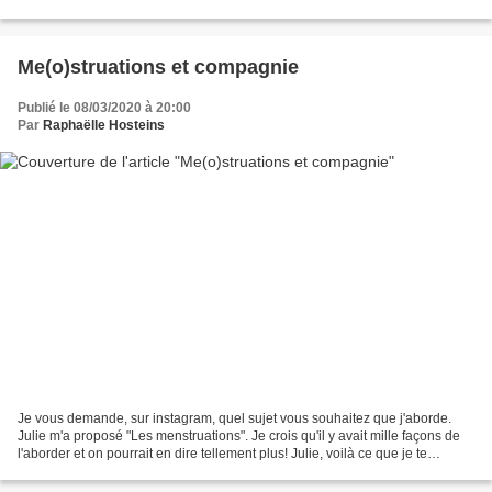
content de ce qu'on a d'autant qu'on se...
Me(o)struations et compagnie
Publié le 08/03/2020 à 20:00
Par
Raphaëlle Hosteins
Je vous demande, sur instagram, quel sujet vous souhaitez que j'aborde.
Julie m'a proposé "Les menstruations". Je crois qu'il y avait mille façons de
l'aborder et on pourrait en dire tellement plus! Julie, voilà ce que je te
propose: Les me(o)nstruations....