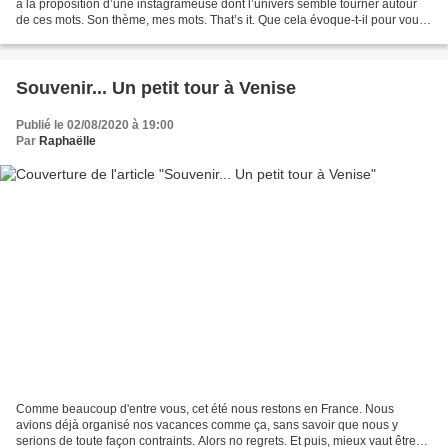
à la proposition d’une instagrameuse dont l’univers semble tourner autour
de ces mots. Son thème, mes mots. That’s it. Que cela évoque-t-il pour vous
? La ratatouille, c’est...
Souvenir... Un petit tour à Venise
Publié le 02/08/2020 à 19:00
Par
Raphaëlle
Comme beaucoup d'entre vous, cet été nous restons en France. Nous
avions déjà organisé nos vacances comme ça, sans savoir que nous y
serions de toute façon contraints. Alors no regrets. Et puis, mieux vaut être