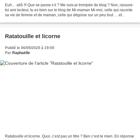
Euh… allô !!! Que se passe-t-il ? Me suis-je trompée de blog ? Non, rassure-
toi ami lecteur, tu es bien sur le blog de Mi-maman Mi-moi, celle qui raconte
sa vie de femme et de maman, celle qui dégoise sur un peu tout … et
pourquoi pas sur les pigeons...
Ratatouille et licorne
Publié le 06/09/2020 à 19:00
Par
Raphaëlle
Ratatouille et licorne. Quoi, c’est pas un titre ? Ben c’est le mien. En réponse