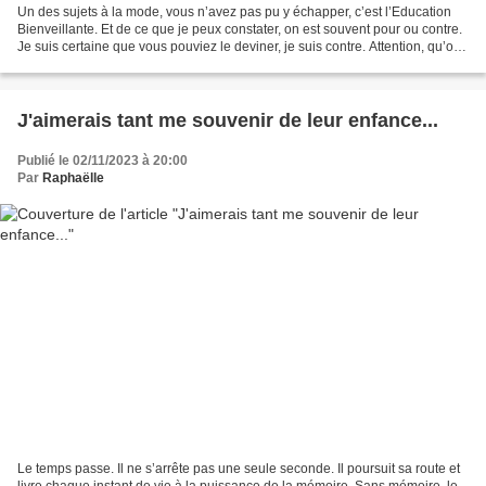
Un des sujets à la mode, vous n’avez pas pu y échapper, c’est l’Education
Bienveillante. Et de ce que je peux constater, on est souvent pour ou contre.
Je suis certaine que vous pouviez le deviner, je suis contre. Attention, qu’on
se comprenne bien !...
J'aimerais tant me souvenir de leur enfance...
Publié le 02/11/2023 à 20:00
Par
Raphaëlle
Le temps passe. Il ne s’arrête pas une seule seconde. Il poursuit sa route et
livre chaque instant de vie à la puissance de la mémoire. Sans mémoire, le