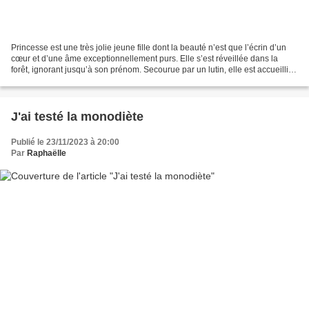
Princesse est une très jolie jeune fille dont la beauté n’est que l’écrin d’un
cœur et d’une âme exceptionnellement purs. Elle s’est réveillée dans la
forêt, ignorant jusqu’à son prénom. Secourue par un lutin, elle est accueillie
à bras ouverts dans son...
J'ai testé la monodiète
Publié le 23/11/2023 à 20:00
Par
Raphaëlle