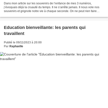
Dans mon article sur les souvenirs de l’enfance de mes 3 numéros,
j’évoquais déjà la cruauté du temps. Il ne s’arrête jamais. Il nous vole nos
souvenirs et grignote notre vie à chaque seconde. On ne peut rien faire
contre lui. On peut combattre tout (la...
Education bienveillante: les parents qui
travaillent
Publié le 09/11/2023 à 20:00
Par
Raphaëlle