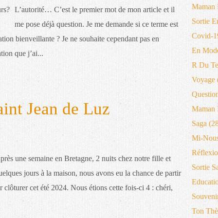
Maman 
L’autorité… C’est le premier mot de mon article et il
Sortie E
me pose déjà question. Je me demande si ce terme est
Covid-1
tion bienveillante ? Je ne souhaite cependant pas en
En Mode
ion que j’ai...
R Du T
Voyage
Questio
int Jean de Luz
Maman B
Saga
(28
Mi-Nous
Réflexio
près une semaine en Bretagne, 2 nuits chez notre fille et
Sortie S
uelques jours à la maison, nous avons eu la chance de partir
Educati
clôturer cet été 2024. Nous étions cette fois-ci 4 : chéri,
Souveni
Ton Thè