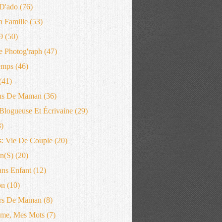
D'ado
(76)
n Famille
(53)
9
(50)
 Photog'raph
(47)
emps
(46)
(41)
ns De Maman
(36)
logueuse Et Écrivaine
(29)
)
: Vie De Couple
(20)
n(s)
(20)
ans Enfant
(12)
on
(10)
rs De Maman
(8)
me, Mes Mots
(7)