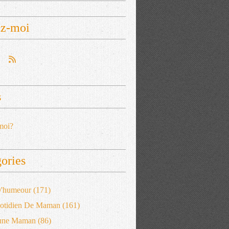
ez-moi
s
moi?
ories
 D'humeour
(171)
otidien De Maman
(161)
'une Maman
(86)