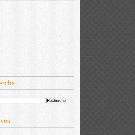
erche
ives