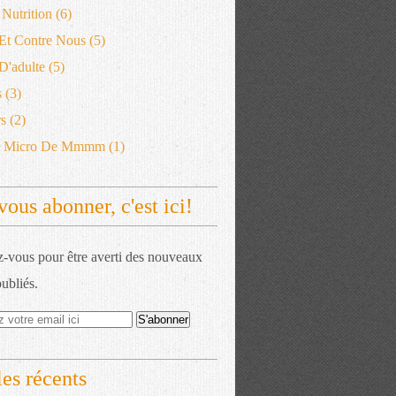
 Nutrition
(6)
 Et Contre Nous
(5)
'adulte
(5)
s
(3)
s
(2)
e Micro De Mmmm
(1)
vous abonner, c'est ici!
vous pour être averti des nouveaux
publiés.
les récents