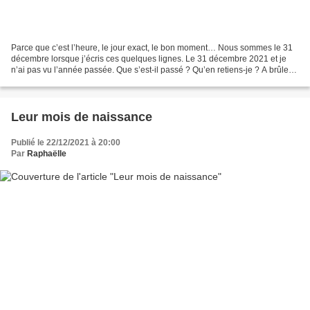
Parce que c’est l’heure, le jour exact, le bon moment… Nous sommes le 31
décembre lorsque j’écris ces quelques lignes. Le 31 décembre 2021 et je
n’ai pas vu l’année passée. Que s’est-il passé ? Qu’en retiens-je ? A brûle-
pourpoint, je ne me souviens pas....
Leur mois de naissance
Publié le 22/12/2021 à 20:00
Par
Raphaëlle