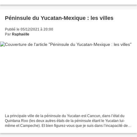
téléfilms gnangnans… mais j’adore choisir...
Péninsule du Yucatan-Mexique : les villes
Publié le 05/12/2021 à 20:00
Par
Raphaëlle
La principale ville de la péninsule du Yucatan est Cancun, dans l’état du
Quintana Roo (les deux autres états de la péninsule étant le Yucatan lui-
même et Campeche). Et bien figurez-vous que je suis dans l’incapacité de
vous en parler car nous n’y avons...