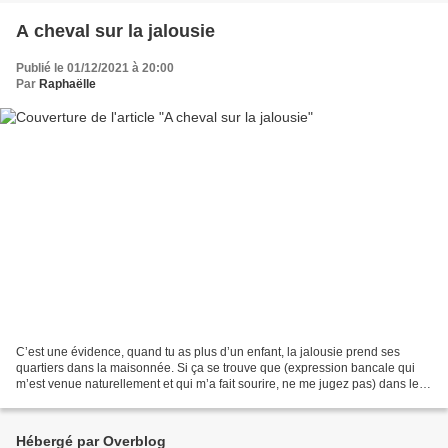
A cheval sur la jalousie
Publié le 01/12/2021 à 20:00
Par
Raphaëlle
C’est une évidence, quand tu as plus d’un enfant, la jalousie prend ses
quartiers dans la maisonnée. Si ça se trouve que (expression bancale qui
m’est venue naturellement et qui m’a fait sourire, ne me jugez pas) dans les
familles monoenfantales, la jalousie...
Hébergé par Overblog