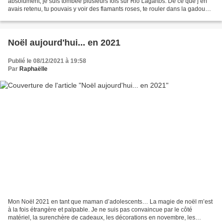
absolument, je suis tombée plusieurs fois sur Rio Lagartos. De ce que j’en
avais retenu, tu pouvais y voir des flamants roses, te rouler dans la gadoue
blanche et admirer du sable...
Noël aujourd'hui... en 2021
Publié le 08/12/2021 à 19:58
Par
Raphaëlle
Mon Noël 2021 en tant que maman d’adolescents… La magie de noël m’est
à la fois étrangère et palpable. Je ne suis pas convaincue par le côté
matériel, la surenchère de cadeaux, les décorations en novembre, les