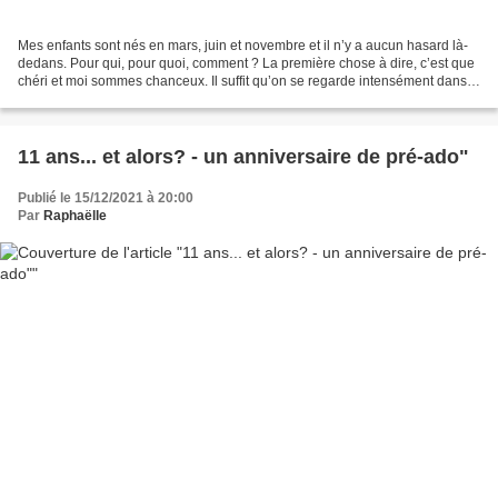
Mes enfants sont nés en mars, juin et novembre et il n’y a aucun hasard là-
dedans. Pour qui, pour quoi, comment ? La première chose à dire, c’est que
chéri et moi sommes chanceux. Il suffit qu’on se regarde intensément dans
les yeux pour que la graine...
11 ans... et alors? - un anniversaire de pré-ado"
Publié le 15/12/2021 à 20:00
Par
Raphaëlle