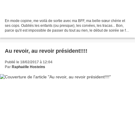
En mode copine, me voilà de sortie avec ma BFF, ma belle-sœur chérie et
ses cops. Oubliés les enfants (ou presque), les corvées, les tracas... Bon,
parce qu'il est impossible de passer du tout au rien, le début de soirée se fait
plutôt en mode maman-est-de-sortie....
Au revoir, au revoir président!!!!
Publié le 18/02/2017 à 12:04
Par
Raphaëlle Hosteins