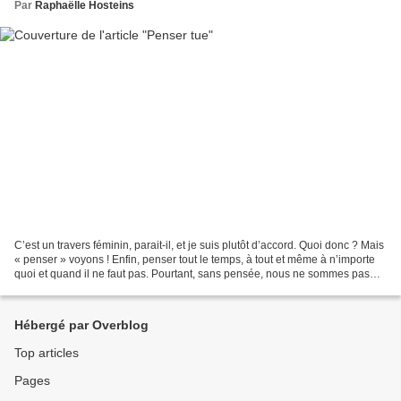
Par
Raphaëlle Hosteins
C’est un travers féminin, parait-il, et je suis plutôt d’accord. Quoi donc ? Mais
« penser » voyons ! Enfin, penser tout le temps, à tout et même à n’importe
quoi et quand il ne faut pas. Pourtant, sans pensée, nous ne sommes pas
(c’est pas moi qui dis,...
Hébergé par Overblog
Top articles
Pages