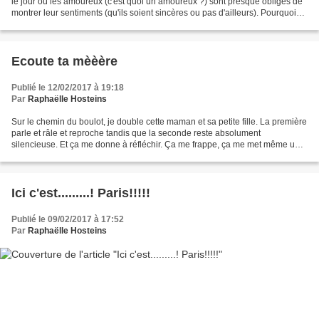
le jour où les amoureux (c'est quoi un amoureux ?) sont presque obligés de
montrer leur sentiments (qu'ils soient sincères ou pas d'ailleurs). Pourquoi?
Bon, j'avoue que je ne...
Ecoute ta mèèère
Publié le 12/02/2017 à 19:18
Par
Raphaëlle Hosteins
Sur le chemin du boulot, je double cette maman et sa petite fille. La première
parle et râle et reproche tandis que la seconde reste absolument
silencieuse. Et ça me donne à réfléchir. Ça me frappe, ça me met même une
claque. Sur le fond, la maman a certainement...
Ici c'est.........! Paris!!!!!
Publié le 09/02/2017 à 17:52
Par
Raphaëlle Hosteins