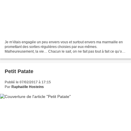
Je m’étais engagée un peu envers vous et surtout envers ma marmaille en
promettant des sorties régulières choisies par eux-mêmes.
Malheureusement, la vie… Chacun le sait, on ne fait pas tout à fait ce qu’on
veut dans la vie (et surtout quand on est parents)...
Petit Patate
Publié le 07/02/2017 à 17:15
Par
Raphaëlle Hosteins