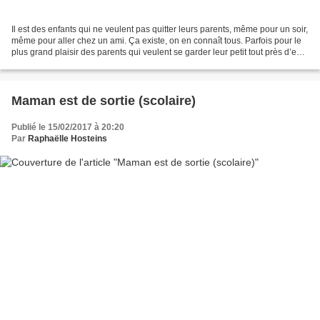
Il est des enfants qui ne veulent pas quitter leurs parents, même pour un soir,
même pour aller chez un ami. Ça existe, on en connaît tous. Parfois pour le
plus grand plaisir des parents qui veulent se garder leur petit tout près d’eux.
Ils voient là...
Maman est de sortie (scolaire)
Publié le 15/02/2017 à 20:20
Par
Raphaëlle Hosteins