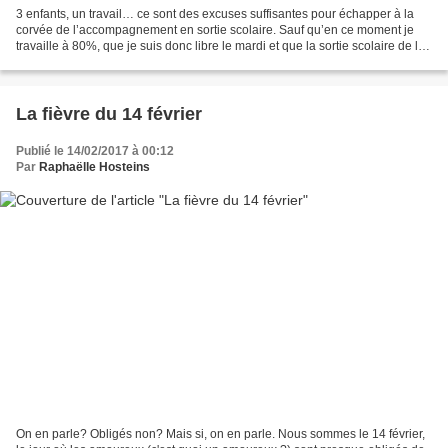
3 enfants, un travail… ce sont des excuses suffisantes pour échapper à la
corvée de l’accompagnement en sortie scolaire. Sauf qu’en ce moment je
travaille à 80%, que je suis donc libre le mardi et que la sortie scolaire de la
puce (CP) tombe ce jour-là....
La fièvre du 14 février
Publié le 14/02/2017 à 00:12
Par
Raphaëlle Hosteins
On en parle? Obligés non? Mais si, on en parle. Nous sommes le 14 février,