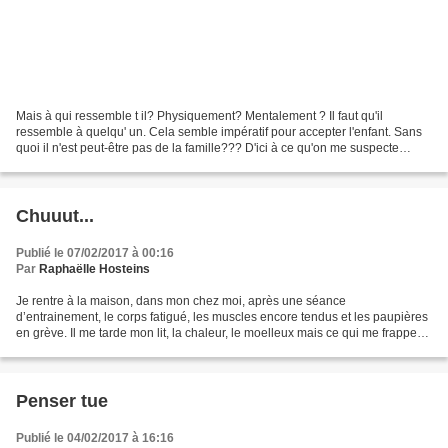
Mais à qui ressemble t il? Physiquement? Mentalement ? Il faut qu'il
ressemble à quelqu' un. Cela semble impératif pour accepter l'enfant. Sans
quoi il n'est peut-être pas de la famille??? D'ici à ce qu'on me suspecte
d'avoir fauté... Et on réfléchit....
Chuuut...
Publié le 07/02/2017 à 00:16
Par
Raphaëlle Hosteins
Je rentre à la maison, dans mon chez moi, après une séance
d’entrainement, le corps fatigué, les muscles encore tendus et les paupières
en grève. Il me tarde mon lit, la chaleur, le moelleux mais ce qui me frappe
en premier et qui me ravit quand je passe...
Penser tue
Publié le 04/02/2017 à 16:16