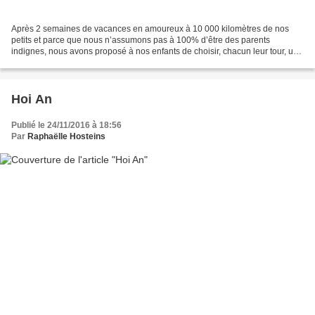
Après 2 semaines de vacances en amoureux à 10 000 kilomètres de nos
petits et parce que nous n’assumons pas à 100% d’être des parents
indignes, nous avons proposé à nos enfants de choisir, chacun leur tour, une
activité familiale. Ce week-end c’est patinoire,...
Hoi An
Publié le 24/11/2016 à 18:56
Par
Raphaëlle Hosteins