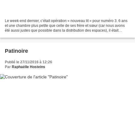
Le week-end dernier, c’était opération « nouveau lit » pour numéro 3. 6 ans
et une chambre plus petite que celle de ses frère et sœur (car nous avons
été aussi justes que possible dans la distribution des espaces), il était
l’heure de passer au lit en...
Patinoire
Publié le 27/11/2016 à 12:26
Par
Raphaëlle Hosteins