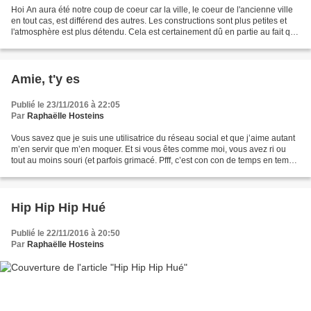
Hoi An aura été notre coup de coeur car la ville, le coeur de l'ancienne ville
en tout cas, est différend des autres. Les constructions sont plus petites et
l'atmosphère est plus détendu. Cela est certainement dû en partie au fait que
la circulation est...
Amie, t'y es
Publié le 23/11/2016 à 22:05
Par
Raphaëlle Hosteins
Vous savez que je suis une utilisatrice du réseau social et que j’aime autant
m’en servir que m’en moquer. Et si vous êtes comme moi, vous avez ri ou
tout au moins souri (et parfois grimacé. Pfff, c’est con con de temps en temps
quand même) en lisant...
Hip Hip Hip Hué
Publié le 22/11/2016 à 20:50
Par
Raphaëlle Hosteins