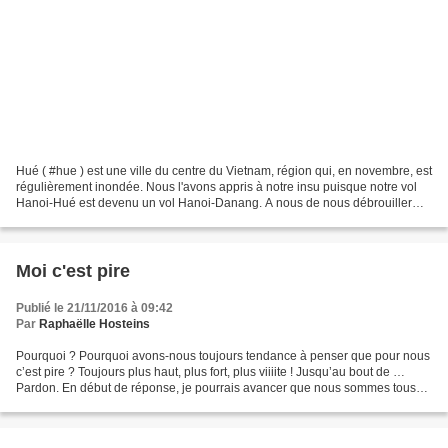
Hué ( #hue ) est une ville du centre du Vietnam, région qui, en novembre, est
régulièrement inondée. Nous l'avons appris à notre insu puisque notre vol
Hanoi-Hué est devenu un vol Hanoi-Danang. A nous de nous débrouiller
pour prendre un taxi vers Hué,...
Moi c'est pire
Publié le 21/11/2016 à 09:42
Par
Raphaëlle Hosteins
Pourquoi ? Pourquoi avons-nous toujours tendance à penser que pour nous
c’est pire ? Toujours plus haut, plus fort, plus viiiite ! Jusqu’au bout de …
Pardon. En début de réponse, je pourrais avancer que nous sommes tous
tout simplement égocentrique au...