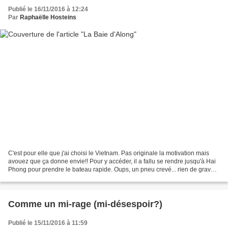
Publié le 16/11/2016 à 12:24
Par
Raphaëlle Hosteins
C'est pour elle que j'ai choisi le Vietnam. Pas originale la motivation mais
avouez que ça donne envie!! Pour y accéder, il a fallu se rendre jusqu'à Hai
Phong pour prendre le bateau rapide. Oups, un pneu crevé... rien de grave,
le chauffeur change la...
Comme un mi-rage (mi-désespoir?)
Publié le 15/11/2016 à 11:59