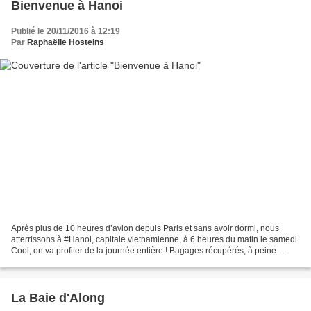
Bienvenue à Hanoi
Publié le 20/11/2016 à 12:19
Par
Raphaëlle Hosteins
Après plus de 10 heures d’avion depuis Paris et sans avoir dormi, nous
atterrissons à #Hanoi, capitale vietnamienne, à 6 heures du matin le samedi.
Cool, on va profiter de la journée entière ! Bagages récupérés, à peine
cabossés, et les fesses dans un...
La Baie d'Along