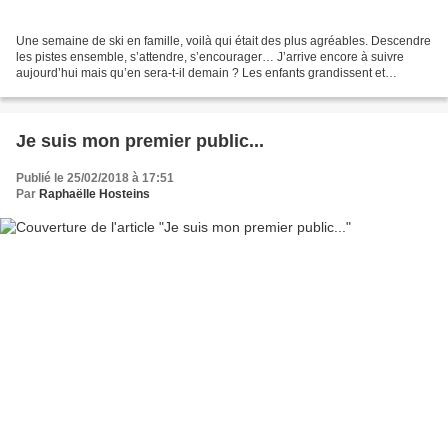
Une semaine de ski en famille, voilà qui était des plus agréables. Descendre
les pistes ensemble, s’attendre, s’encourager… J’arrive encore à suivre
aujourd’hui mais qu’en sera-t-il demain ? Les enfants grandissent et
deviennent plus forts que moi… This...
Je suis mon premier public...
Publié le 25/02/2018 à 17:51
Par
Raphaëlle Hosteins