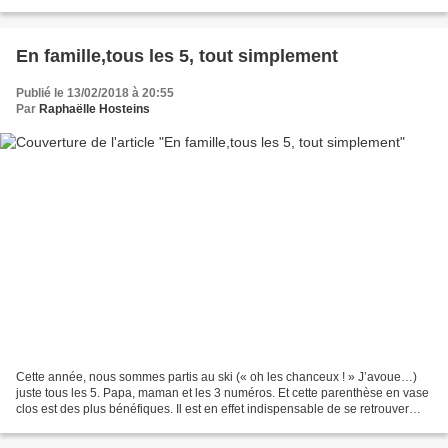
moments. Nous avons descendu...
En famille,tous les 5, tout simplement
Publié le 13/02/2018 à 20:55
Par
Raphaëlle Hosteins
Cette année, nous sommes partis au ski (« oh les chanceux ! » J’avoue…)
juste tous les 5. Papa, maman et les 3 numéros. Et cette parenthèse en vase
clos est des plus bénéfiques. Il est en effet indispensable de se retrouver
seuls, en famille, de temps...