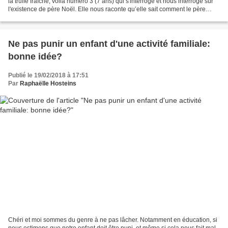
la truffe fraîche, voilà numéro 3 (7 ans) qui s'interroge et nous interroge sur
l'existence de père Noël. Elle nous raconte qu’elle sait comment le père
Noël réussit à distribuer...
Ne pas punir un enfant d'une activité familiale:
bonne idée?
Publié le 19/02/2018 à 17:51
Par
Raphaëlle Hosteins
Chéri et moi sommes du genre à ne pas lâcher. Notamment en éducation, si
nous estimons que notre enfant doit être puni, et même si cela nous fait mal