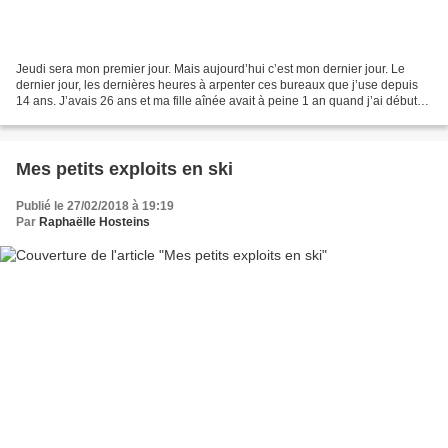
Jeudi sera mon premier jour. Mais aujourd’hui c’est mon dernier jour. Le
dernier jour, les dernières heures à arpenter ces bureaux que j’use depuis
14 ans. J’avais 26 ans et ma fille aînée avait à peine 1 an quand j’ai débuté.
Le 1er avril 2004. Comme...
Mes petits exploits en ski
Publié le 27/02/2018 à 19:19
Par
Raphaëlle Hosteins