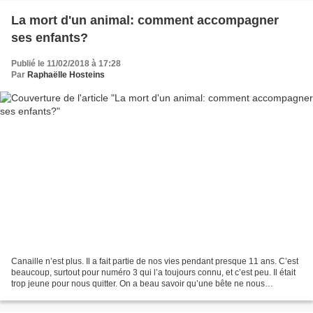
La mort d'un animal: comment accompagner
ses enfants?
Publié le 11/02/2018 à 17:28
Par
Raphaëlle Hosteins
Canaille n’est plus. Il a fait partie de nos vies pendant presque 11 ans. C’est
beaucoup, surtout pour numéro 3 qui l’a toujours connu, et c’est peu. Il était
trop jeune pour nous quitter. On a beau savoir qu’une bête ne nous
accompagnera pas jusqu’au...