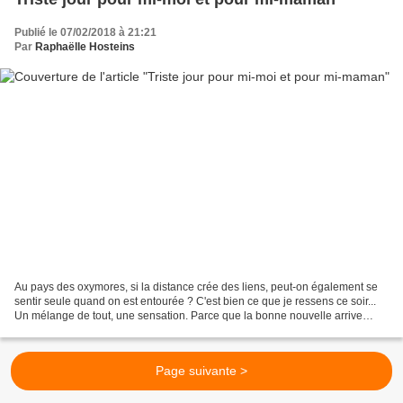
Publié le 07/02/2018 à 21:21
Par
Raphaëlle Hosteins
Au pays des oxymores, si la distance crée des liens, peut-on également se
sentir seule quand on est entourée ? C'est bien ce que je ressens ce soir...
Un mélange de tout, une sensation. Parce que la bonne nouvelle arrive
enfin, mais assez tard pour me...
Page suivante >