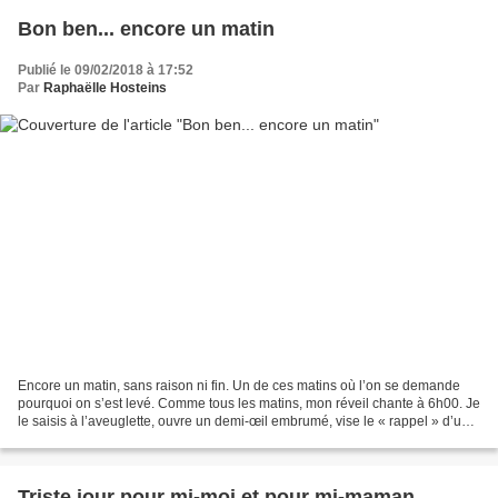
Bon ben... encore un matin
Publié le 09/02/2018 à 17:52
Par
Raphaëlle Hosteins
Encore un matin, sans raison ni fin. Un de ces matins où l’on se demande
pourquoi on s’est levé. Comme tous les matins, mon réveil chante à 6h00. Je
le saisis à l’aveuglette, ouvre un demi-œil embrumé, vise le « rappel » d’un
index endormi mains néanmoins...
Triste jour pour mi-moi et pour mi-maman