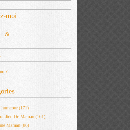
ez-moi
s
moi?
ories
 D'humeour
(171)
otidien De Maman
(161)
'une Maman
(86)