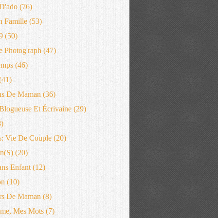
D'ado
(76)
n Famille
(53)
9
(50)
 Photog'raph
(47)
emps
(46)
(41)
ns De Maman
(36)
logueuse Et Écrivaine
(29)
)
: Vie De Couple
(20)
n(s)
(20)
ans Enfant
(12)
on
(10)
rs De Maman
(8)
me, Mes Mots
(7)