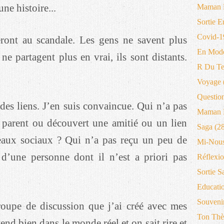
une histoire...
Maman 
Sortie E
Covid-1
ieront au scandale. Les gens ne savent plus
En Mode
e partagent plus en vrai, ils sont distants.
R Du T
Voyage
Questio
 des liens. J’en suis convaincue. Qui n’a pas
Maman B
 parent ou découvert une amitié ou un lien
Saga
(28
seaux sociaux ? Qui n’a pas reçu un peu de
Mi-Nous
d’une personne dont il n’est a priori pas
Réflexio
Sortie S
Educati
Souveni
oupe de discussion que j’ai créé avec mes
Ton Thè
end bien dans le monde réel et on sait rire et