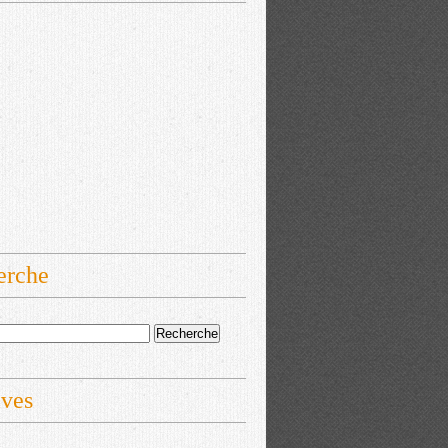
erche
ives