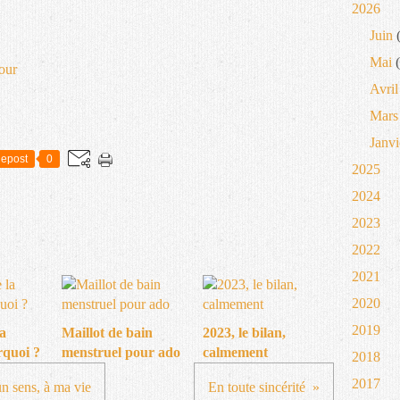
2026
Juin
(
Mai
(
our
Avril
Mars
Janvi
epost
0
2025
2024
2023
2022
2021
2020
2019
la
Maillot de bain
2023, le bilan,
rquoi ?
menstruel pour ado
calmement
2018
2017
un sens, à ma vie
En toute sincérité