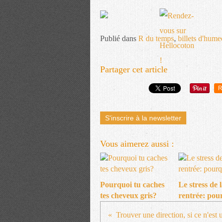
Publié dans
R du temps
,
billets d'hume
Partager cet article
R
S'inscrire à la newsletter
Vous aimerez aussi :
Pourquoi tu caches
Le stress de 
tes cheveux gris?
rentrée: pou
Trouver une direction, si ce n'est 