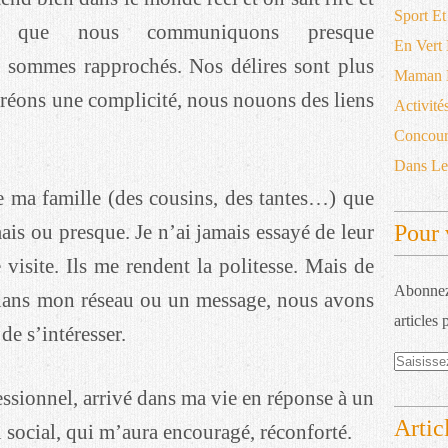
Sport Et
s que nous communiquons presque
En Vert
 sommes rapprochés. Nos délires sont plus
Maman D
réons une complicité, nous nouons des liens
Activité
Concour
Dans L
 ma famille (des cousins, des tantes…) que
mais ou presque. Je n’ai jamais essayé de leur
Pour 
 visite. Ils me rendent la politesse. Mais de
Abonnez-
n dans mon réseau ou un message, nous avons
articles 
de s’intéresser.
fessionnel, arrivé dans ma vie en réponse à un
Artic
 social, qui m’aura encouragé, réconforté.