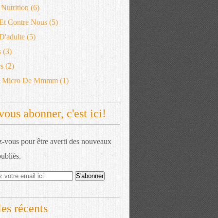
 Nutrition
(6)
 Et Contre Nous
(5)
'adulte
(5)
s
(3)
s
(2)
e Micro De Mmmm
(1)
vous abonner, c'est ici!
vous pour être averti des nouveaux
publiés.
les récents