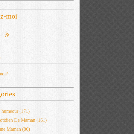
ez-moi
s
moi?
ories
 D'humeour
(171)
otidien De Maman
(161)
'une Maman
(86)