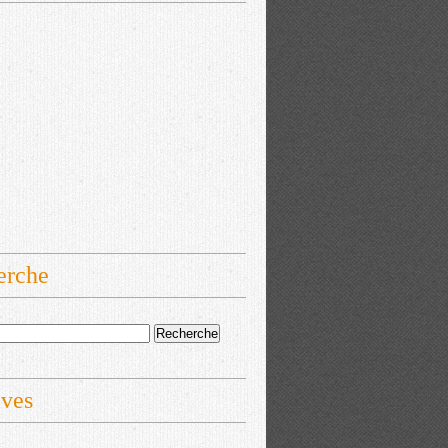
erche
ives