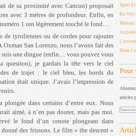
fait de sa proximité avec Cancun) proposait
Sport Et
tres avec 3 mètres de profondeur. Enfin, en
En Vert
et numéro 1 ont légèrement touché le fond…
Maman D
Activité
s de tyroliennes ou de cordes pour rajouter
Concour
 A Oxman San Lorenzo, nous l’avons fait des
Dans L
je suis une dingue (enfin… vous pouvez vous
la question), je gardais la tête vers le ciel
Pour 
des de trajet : le ciel bleu, les bords du
ation était unique. J’avais l’impression de
Abonnez-
enirs.
articles 
 la plongée dans certains d’entre eux. Nous
rait aimé, à n’en pas douter, mais pas moi.
servé le fond d’un cenote plongeant dans
Artic
a donné des frissons. Le film « the descent »