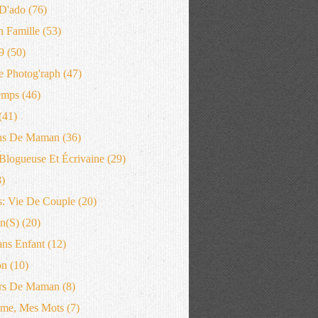
D'ado
(76)
n Famille
(53)
9
(50)
 Photog'raph
(47)
emps
(46)
(41)
ns De Maman
(36)
logueuse Et Écrivaine
(29)
)
: Vie De Couple
(20)
n(s)
(20)
ans Enfant
(12)
on
(10)
rs De Maman
(8)
me, Mes Mots
(7)