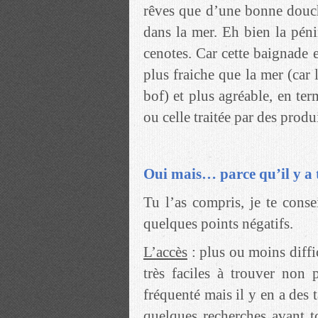
rêves que d’une bonne douc
dans la mer. Eh bien la péni
cenotes. Car cette baignade e
plus fraiche que la mer (car
bof) et plus agréable, en ter
ou celle traitée par des prod
Oui mais… parce qu’il y a
Tu l’as compris, je te conse
quelques points négatifs.
L’accès
: plus ou moins diffic
très faciles à trouver non
fréquenté mais il y en a des t
quelques recherches avant 