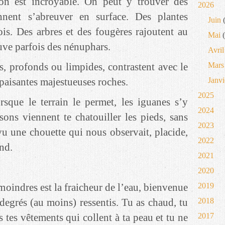
on est incroyable. On peut y trouver des
2026
nnent s’abreuver en surface. Des plantes
Juin
(
ois. Des arbres et des fougères rajoutent au
Mai
(
uve parfois des nénuphars.
Avril
s, profonds ou limpides, contrastent avec le
Mars
 apaisantes majestueuses roches.
Janvi
2025
rsque le terrain le permet, les iguanes s’y
2024
ssons viennent te chatouiller les pieds, sans
2023
u une chouette qui nous observait, placide,
2022
nd.
2021
2020
moindres est la fraicheur de l’eau, bienvenue
2019
 degrés (au moins) ressentis. Tu as chaud, tu
2018
s tes vêtements qui collent à ta peau et tu ne
2017