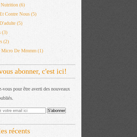
 Nutrition
(6)
 Et Contre Nous
(5)
'adulte
(5)
s
(3)
s
(2)
e Micro De Mmmm
(1)
vous abonner, c'est ici!
vous pour être averti des nouveaux
publiés.
les récents