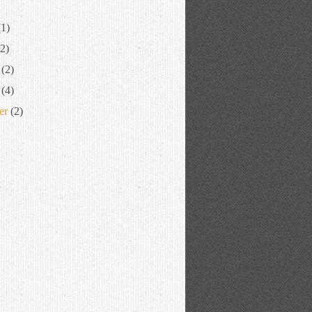
1)
2)
(2)
(4)
er
(2)