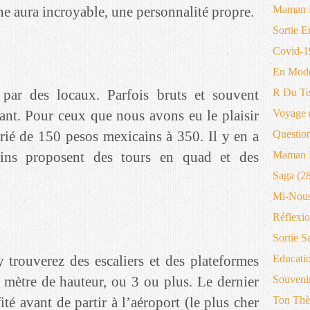
une aura incroyable, une personnalité propre.
Maman 
Sortie E
Covid-1
En Mode
 par des locaux. Parfois bruts et souvent
R Du T
ant. Pour ceux que nous avons eu le plaisir
Voyage
arié de 150 pesos mexicains à 350. Il y en a
Questio
ains proposent des tours en quad et des
Maman B
Saga
(28
Mi-Nous
Réflexio
Sortie S
 trouverez des escaliers et des plateformes
Educati
1 mètre de hauteur, ou 3 ou plus. Le dernier
Souveni
té avant de partir à l’aéroport (le plus cher
Ton Thè