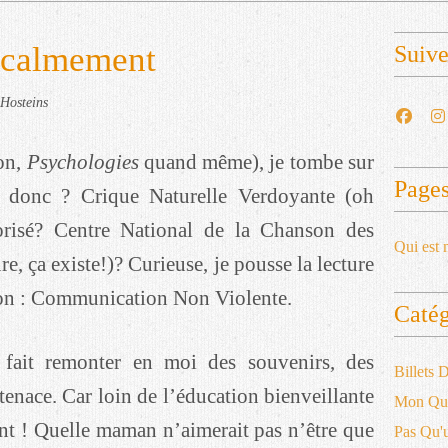
.. calmement
Suiv
Hosteins
on,
Psychologies
quand même), je tombe sur
Page
 donc ? Crique Naturelle Verdoyante (oh
orisé? Centre National de la Chanson des
Qui est 
ure, ça existe!)? Curieuse, je pousse la lecture
tion : Communication Non Violente.
Catég
fait remonter en moi des souvenirs, des
Billets
 tenace. Car loin de l’éducation bienveillante
Mon Qu
nt ! Quelle maman n’aimerait pas n’être que
Pas Qu