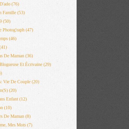
D'ado
(76)
n Famille
(53)
9
(50)
 Photog'raph
(47)
emps
(46)
(41)
ns De Maman
(36)
logueuse Et Écrivaine
(29)
)
: Vie De Couple
(20)
n(s)
(20)
ans Enfant
(12)
on
(10)
rs De Maman
(8)
me, Mes Mots
(7)