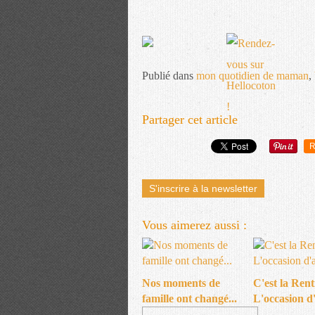
Publié dans
mon quotidien de maman
,
Partager cet article
R
S'inscrire à la newsletter
Vous aimerez aussi :
Nos moments de
C'est la Rentr
famille ont changé...
L'occasion d