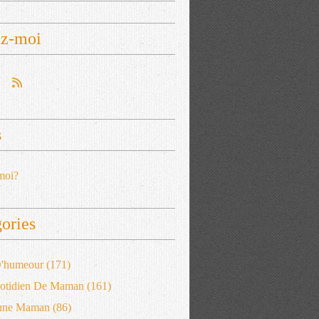
ez-moi
s
moi?
ories
 D'humeour
(171)
otidien De Maman
(161)
'une Maman
(86)