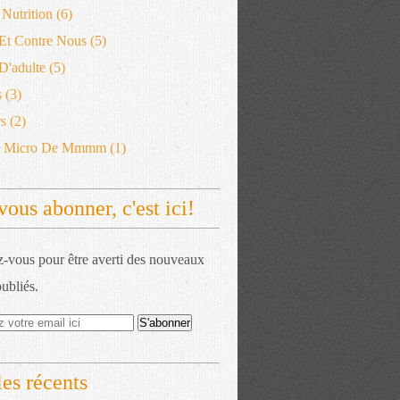
 Nutrition
(6)
 Et Contre Nous
(5)
'adulte
(5)
s
(3)
s
(2)
e Micro De Mmmm
(1)
vous abonner, c'est ici!
vous pour être averti des nouveaux
publiés.
les récents