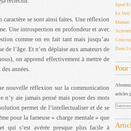
jà réfléchir.
Sport Et
En Vert
 caractère se sont ainsi faites. Une réflexion
Maman D
e. Une introspection en profondeur et avec
Activité
estion comme on en fait tant mais jusqu’au
Concour
sse de l’âge. Et n’en déplaise aux amateurs de
Dans L
nous), on apprend effectivement à mettre de
Pour 
t des années.
Abonnez-
ne nouvelle réflexion sur la communication
articles 
je n’y aie jamais pensé mais poser des mots
olution permet de l’intellectualiser et de se
 même pour la fameuse « charge mentale » que
Artic
t qui s’est avérée presque plus facile à