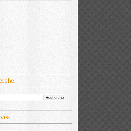
erche
ives