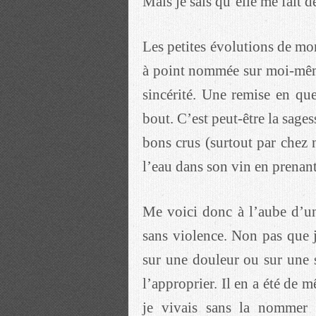
Mais je sais qu’elle me fait dé
Les petites évolutions de mon
à point nommée sur moi-mêm
sincérité. Une remise en qu
bout. C’est peut-être la sage
bons crus (surtout par chez 
l’eau dans son vin en prenan
Me voici donc à l’aube d’u
sans violence. Non pas que 
sur une douleur ou sur une s
l’approprier. Il en a été de
je vivais sans la nommer e