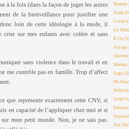
e à la fois (dans la façon de juger les autres
Maman 
Sortie E
ment de la bienveillance pour justifier une
Covid-1
 donc loin de cette idéologie à la mode, il
En Mode
 crier sur mes enfants avec colère et sans
R Du T
Voyage
Questio
uniquer sans violence dans le travail et en
Maman B
 ne me contrôle pas en famille. Trop d’affect
Saga
(28
ment.
Mi-Nous
Réflexio
Sortie S
 ce que représente exactement cette CNV, si
Educati
suis en capacité de l’appliquer chez moi et si
Souveni
f sur mon petit monde. Non, je ne sais pas.
Ton Thè