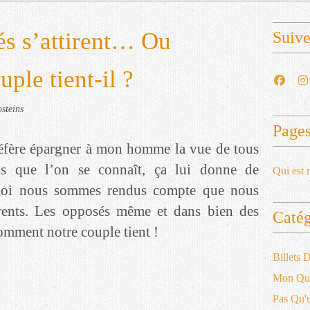
és s’attirent… Ou
Suiv
le tient-il ?
steins
Page
réfère épargner à mon homme la vue de tous
s que l’on se connaît, ça lui donne de
Qui est 
t moi nous sommes rendus compte que nous
férents. Les opposés même et dans bien des
Catég
omment notre couple tient !
Billets
Mon Qu
Pas Qu