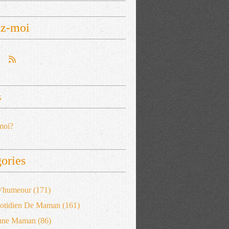
ez-moi
s
moi?
ories
 D'humeour
(171)
otidien De Maman
(161)
'une Maman
(86)