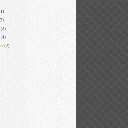
1)
2)
(2)
(4)
er
(2)