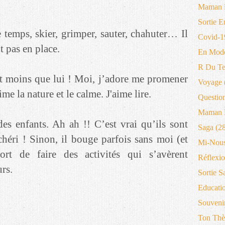
Maman 
Sortie E
e temps, skier, grimper, sauter, chahuter… Il
Covid-1
t pas en place.
En Mode
R Du T
t moins que lui ! Moi, j’adore me promener
Voyage
me la nature et le calme. J'aime lire.
Questio
Maman B
es enfants. Ah ah !! C’est vrai qu’ils sont
Saga
(28
chéri ! Sinon, il bouge parfois sans moi (et
Mi-Nous
ort de faire des activités qui s’avèrent
Réflexio
rs.
Sortie S
Educati
Souveni
Ton Thè