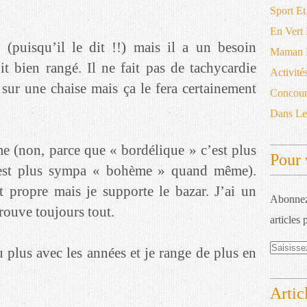
Sport Et
En Vert
 (puisqu’il le dit !!) mais il a un besoin
Maman D
t bien rangé. Il ne fait pas de tachycardie
Activité
sur une chaise mais ça le fera certainement
Concour
Dans L
e (non, parce que « bordélique » c’est plus
Pour 
c’est plus sympa « bohème » quand même).
 propre mais je supporte le bazar. J’ai un
Abonnez-
trouve toujours tout.
articles 
 plus avec les années et je range de plus en
Artic