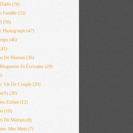
D'ado
(76)
n Famille
(53)
9
(50)
 Photog'raph
(47)
emps
(46)
(41)
ns De Maman
(36)
logueuse Et Écrivaine
(29)
)
: Vie De Couple
(20)
n(s)
(20)
ans Enfant
(12)
on
(10)
rs De Maman
(8)
me, Mes Mots
(7)