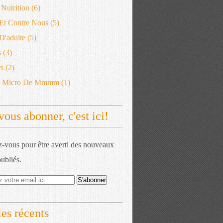
 Nutrition
(6)
 Et Contre Nous
(5)
'adulte
(5)
s
(3)
s
(2)
e Micro De Mmmm
(1)
vous abonner, c'est ici!
vous pour être averti des nouveaux
publiés.
les récents