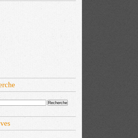
erche
ives