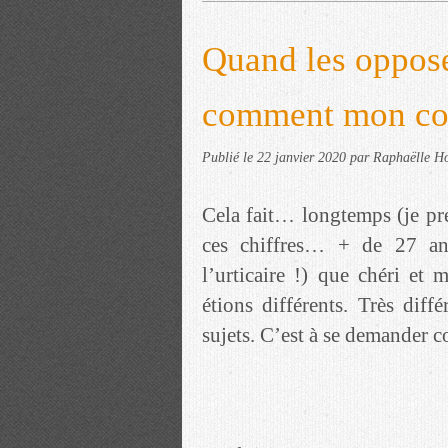
Quand les oppos
comment mon coup
Publié le
22 janvier 2020
par Raphaëlle Ho
Cela fait… longtemps (je p
ces chiffres… + de 27 an
l’urticaire !) que chéri e
étions différents. Très dif
sujets. C’est à se demander c