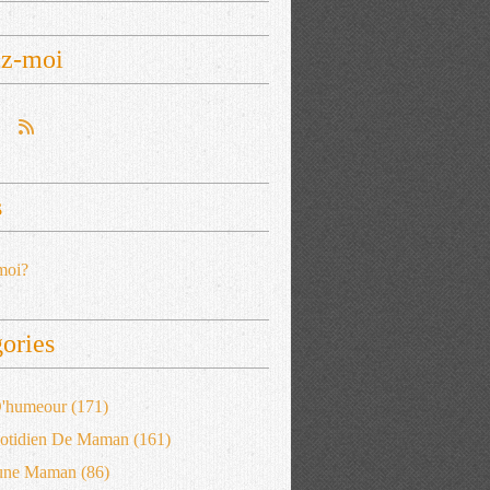
ez-moi
s
moi?
ories
 D'humeour
(171)
otidien De Maman
(161)
'une Maman
(86)