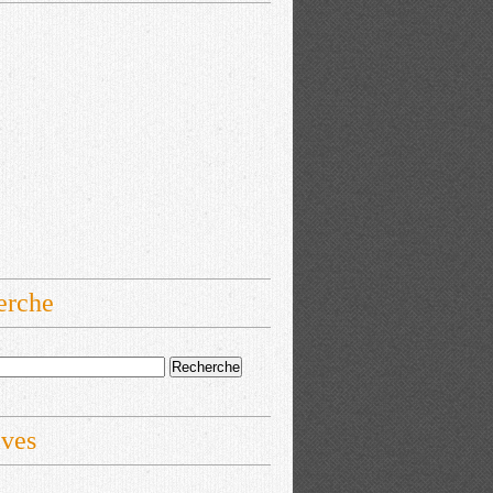
erche
ives