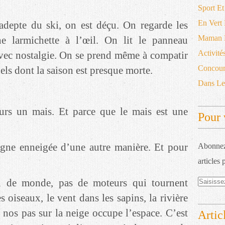
Sport Et
En Vert
depte du ski, on est déçu. On regarde les
Maman D
une larmichette à l’œil. On lit le panneau
Activité
vec nostalgie. On se prend même à compatir
Concour
els dont la saison est presque morte.
Dans L
ours un mais. Et parce que le mais est une
Pour 
gne enneigée d’une autre manière. Et pour
Abonnez-
articles 
eu de monde, pas de moteurs qui tournent
 oiseaux, le vent dans les sapins, la rivière
 nos pas sur la neige occupe l’espace. C’est
Artic