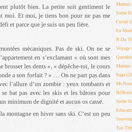
Maman 
rent plutôt bien. La petite suit gentiment le
Sortie E
nt moi. Et moi, je tiens bon pour ne pas me
Covid-1
défi et parce que je suis un peu fière.
En Mode
R Du T
emontées mécaniques. Pas de ski. On ne se
Voyage
l’appartement en s’exclamant « où sont mes
Questio
me brosser les dents », « dépêche-toi, le cours
Maman B
nde a son forfait ? » … On ne part pas dans
Saga
(28
vec l’allure d’un zombie : yeux tombants et
Mi-Nous
e bat pas avec les skis et les bâtons pour
Réflexio
c un minimum de dignité et aucun os cassé.
Sortie S
Educati
la montagne en hiver sans ski. C’est un peu
Souveni
Ton Thè