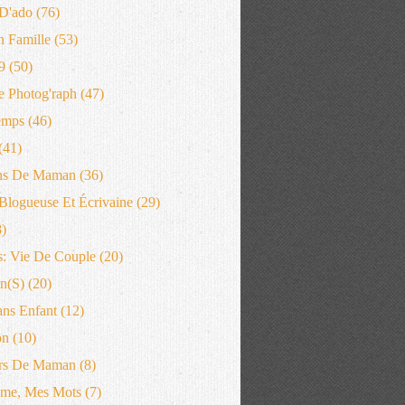
D'ado
(76)
n Famille
(53)
9
(50)
 Photog'raph
(47)
emps
(46)
(41)
ns De Maman
(36)
logueuse Et Écrivaine
(29)
)
: Vie De Couple
(20)
n(s)
(20)
ans Enfant
(12)
on
(10)
rs De Maman
(8)
me, Mes Mots
(7)