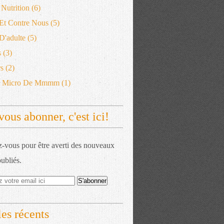
 Nutrition
(6)
 Et Contre Nous
(5)
'adulte
(5)
s
(3)
s
(2)
e Micro De Mmmm
(1)
vous abonner, c'est ici!
vous pour être averti des nouveaux
publiés.
les récents