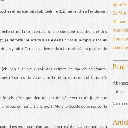
Sport Et
poches et les endroits habituels, je dois me rendre à l’évidence :
En Vert
Maman D
Activité
belle et ne la trouve pas. Je cherche dans des tiroirs et des
Concour
go, je refroidis. Je scrute la salle de bain : sous le tapis, dans les
Dans L
e peignoir ? Et rien. Je demande à tous et fais les poches de
Pour 
(ah ben si tu veux voir des extraits de ma vie palpitante,
elques réponses du genre : tu la retrouveras quand tu ne t’y
Abonnez-
articles 
 je sais, c’est que rien ne sert de s’énerver et de jouer aux
 cheveux en hurlant à la mort. Alors je décide de miser sur la
Artic
re dans mon pantalon, sous le verre à dent, dans mon sac à