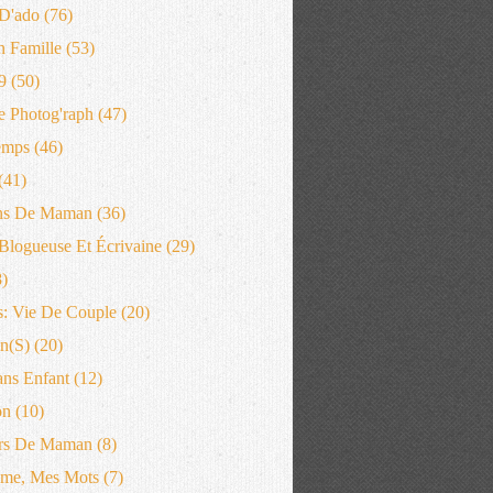
D'ado
(76)
n Famille
(53)
9
(50)
 Photog'raph
(47)
emps
(46)
(41)
ns De Maman
(36)
logueuse Et Écrivaine
(29)
)
: Vie De Couple
(20)
n(s)
(20)
ans Enfant
(12)
on
(10)
rs De Maman
(8)
me, Mes Mots
(7)