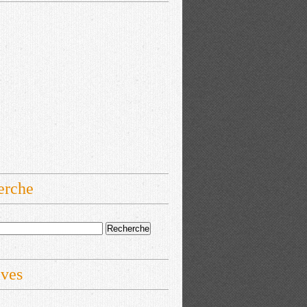
erche
ives