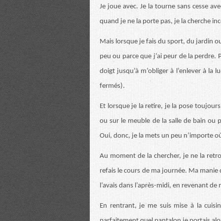
Je joue avec. Je la tourne sans cesse ave
quand je ne la porte pas, je la cherche
Mais lorsque je fais du sport, du jardin ou 
peu ou parce que j’ai peur de la perdre. P
doigt jusqu’à m’obliger à l’enlever à la l
fermés).
Et lorsque je la retire, je la pose touj
ou sur le meuble de la salle de bain ou p
Oui, donc, je la mets un peu n’importe où
Au moment de la chercher, je ne la retro
refais le cours de ma journée. Ma manie 
l’avais dans l’après-midi, en revenant 
En rentrant, je me suis mise à la cuis
parfaitement quel pantalon je portais alo