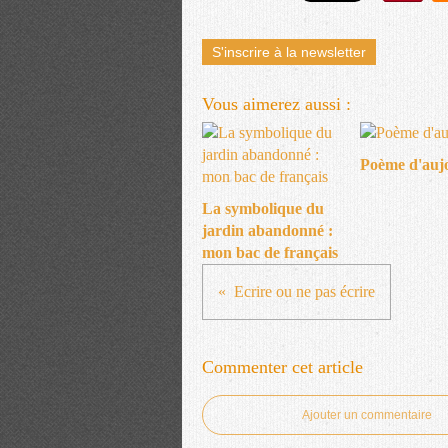
S'inscrire à la newsletter
Vous aimerez aussi :
Poème d'auj
La symbolique du
jardin abandonné :
mon bac de français
Ecrire ou ne pas écrire
Commenter cet article
Ajouter un commentaire