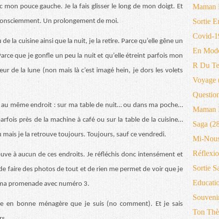
Maman 
c mon pouce gauche. Je la fais glisser le long de mon doigt. Et
Sortie E
 inconsciemment. Un prolongement de moi.
Covid-1
de la cuisine ainsi que la nuit, je la retire. Parce qu’elle gêne un
En Mode
arce que je gonfle un peu la nuit et qu’elle étreint parfois mon
R Du T
ueur de la lune (non mais là c’est imagé hein, je dors les volets
Voyage
Questio
ours au même endroit : sur ma table de nuit… ou dans ma poche…
Maman B
arfois près de la machine à café ou sur la table de la cuisine…
Saga
(28
 mais je la retrouve toujours. Toujours, sauf ce vendredi.
Mi-Nous
Réflexio
uve à aucun de ces endroits. Je réfléchis donc intensément et
Sortie S
de faire des photos de tout et de rien me permet de voir que je
Educati
de ma promenade avec numéro 3.
Souveni
ine en bonne ménagère que je suis (no comment). Et je sais
Ton Thè
rs.