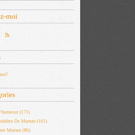
ez-moi
s
moi?
ories
 D'humeour
(171)
otidien De Maman
(161)
'une Maman
(86)