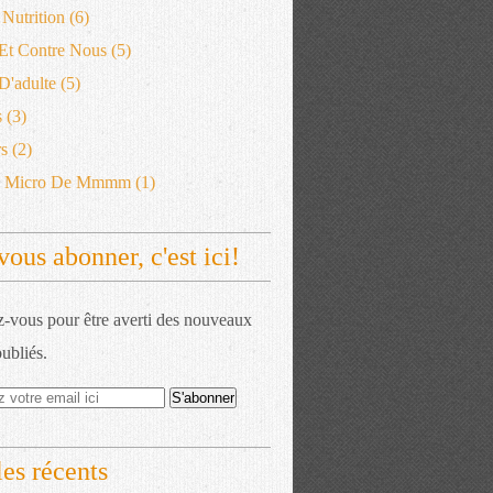
 Nutrition
(6)
 Et Contre Nous
(5)
'adulte
(5)
s
(3)
s
(2)
e Micro De Mmmm
(1)
vous abonner, c'est ici!
vous pour être averti des nouveaux
publiés.
les récents