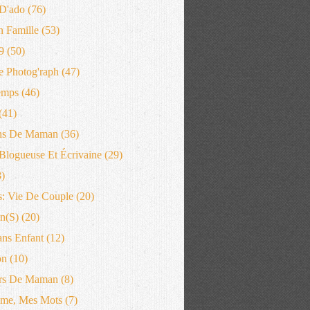
D'ado
(76)
n Famille
(53)
9
(50)
 Photog'raph
(47)
emps
(46)
(41)
ns De Maman
(36)
logueuse Et Écrivaine
(29)
)
: Vie De Couple
(20)
n(s)
(20)
ans Enfant
(12)
on
(10)
rs De Maman
(8)
me, Mes Mots
(7)