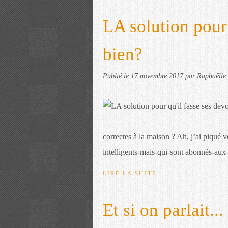
LA solution pour 
bien?
Publié le
17 novembre 2017
par Raphaëlle 
correctes à la maison ? Ah, j’ai piqué 
intelligents-mais-qui-sont abonnés-aux-9
LIRE LA SUITE
Et si on parlait.