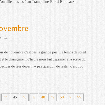
on aille tous les 5 au Trampoline Park à Bordeaux....
novembre
osteins
is de novembre c'est pas la grande joie. Le temps de soleil
t et le changement d'heure nous fait déprimer à la sortie du
écider de leur départ : « pas question de rester, c'est trop
6
44
45
46
47
48
49
50
>
>>
0