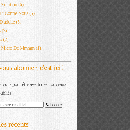
 Nutrition
(6)
 Et Contre Nous
(5)
'adulte
(5)
s
(3)
s
(2)
e Micro De Mmmm
(1)
vous abonner, c'est ici!
vous pour être averti des nouveaux
publiés.
les récents