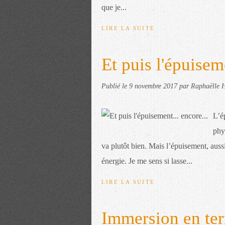
que je...
LIRE LA SUITE
Et puis l'épuiseme
Publié le
9 novembre 2017
par Raphaëlle H
L’ép
phy
va plutôt bien. Mais l’épuisement, aussi
énergie. Je me sens si lasse...
LIRE LA SUITE
Immersion en ter