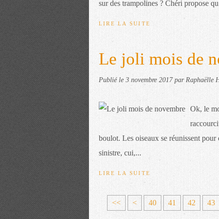
sur des trampolines ? Chéri propose qu’
LIRE LA SUITE
Le joli mois de 
Publié le
3 novembre 2017
par Raphaëlle H
Ok, le mo
raccourci
boulot. Les oiseaux se réunissent pour d
sinistre, cui,...
LIRE LA SUITE
1
2
3
<<
<
40
41
42
43
0
0
0