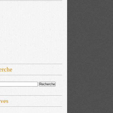
erche
ives