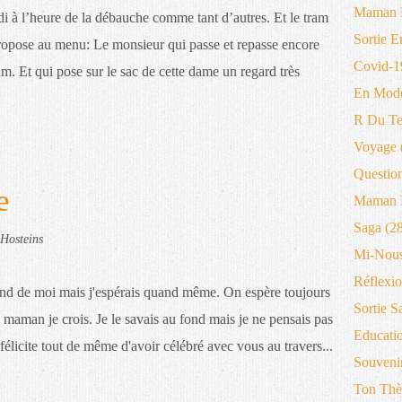
Maman 
i à l’heure de la débauche comme tant d’autres. Et le tram
Sortie E
ropose au menu: Le monsieur qui passe et repasse encore
Covid-1
am. Et qui pose sur le sac de cette dame un regard très
En Mode
R Du T
Voyage
Questio
e
Maman B
Saga
(28
Hosteins
Mi-Nous
Réflexio
fond de moi mais j'espérais quand même. On espère toujours
Sortie S
maman je crois. Je le savais au fond mais je ne pensais pas
Educati
 félicite tout de même d'avoir célébré avec vous au travers...
Souveni
Ton Thè