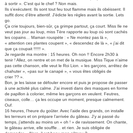
à sortir ». C’est qui le chef ? Non mais.
Ils s’exécutent. Ils sont tout feu tout flamme mais ils obéissent. Il
suffit donc d’être attentif. J’édicte les règles avant la sortie. Lets
go.
Ça crie toujours, bien-sûr, ça grimpe partout, ça court. Miss Ile ne
veut pas jour au loup, miss Tère rapporte au loup où sont cachés
les copains… Maman rouspète : « Ne montez pas là »,
« attention ces plantes coupent », « descendez de là », « j’ai dit
que ça coupait !!!!!! ».
Je regarde ma montre : 15 heures. Oh non !! Encore 2h30 à
tenir ! Allez, on rentre et on met de la musique. Miss Tique n’aime
pas cette chanson, elle veut le Roi Lion. « les garçons, arrêtez de
chahuter », «pas sur le canapé », « vous êtes obligés de
crier ?? ».
Bon, je les laisse se défouler encore et puis je propose de passer
à une activité plus calme. J’ai investi dans des masques en forme
de papillon à colorier, même les garçons en veulent. Feutres,
ciseaux, colle… ça les occupe un moment, presque calmement.
Ouf.
16 heures, l’heure du goûter. Avec l’aide des grands, on installe
les terreurs et on prépare l’arrivée du gâteau. J’y ai passé du
temps, j’attends au moins un « oh ! » de ravissement. On chante,
le gâteau arrive, elle souffle… et rien. Je suis obligée de