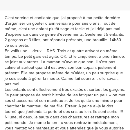
C’est sereine et confiante que j’ai proposé à ma petite dernière
d’organiser un goûter d’anniversaire pour ses 6 ans. Tout de
même, c’est une enfant plutôt sage et facile et j’ai déjà pas mal
d’expérience dans ce genre d’événements. Seulement 5 enfants,
2 garçons et 3 filles, ont répondu présents, une broutille. 14h30.
Je suis prête.
En voilà une… deux… RAS. Trois et quatre arrivent en même
temps. Le petit gars est agité. OK. Et le cinquième, a priori timide,
se joint aux autres. La maman m’avoue que non, il n’est pas
calme et surtout quand il est avec son bon copain, justement
présent. Elle me propose même de m’aider, un peu surprise que
je sois seule à gérer la meute. Ça me fait sourire… elle savait,
pas moi.
Les enfants sont effectivement très excités et surtout les garçons.
Je peur propose de sortir histoire de les fatiguer un peu. « on met
ses chaussures et son manteau ». Je les quitte une minute pour
chercher le manteau de ma fille. Erreur. A peine ai-je le dos
tourné que j’entends la porte et des cris au loin. Ils sont sortis !!!!
Ni une, ni deux, je saute dans des chaussures et rattrape mon
petit monde. Je monte le ton : « vous rentrez immédiatement,
vous mettez vos manteaux et vous attendez que je vous autorise