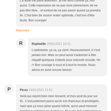
Ce texte me parle tellement : je me sens comme ça, moi
aussi. Cette impression de ne pas vivre pleinement, de ne
pas être libre... et surtout de ne pas savoir quand ça prendra
fin. C'est bien de vouloir rester optimiste, c'est loin d'être
facile. Bon courage!
Répondre
R
Raphaëlle
25/01/2021 10:31
L'optimisme, ça va, ça vient. Heureusement, il n'est
jamais loin. Mais on peut aussi s'autoriser à être
négatif quelques instants pour rebondir ensuite.<br
/> Bon courage à vous et à tout le monde. Nous
allons en avoir encore besoin.
P
Picou
24/01/2021 21:51
Voilà qui rejoint bien mon ressenti, et mon post du jour sur
IG...C'est justement parce qu'on est chanceux et privilégiés,
mais que ça nous pèse quand même, qu'on peut mesurer