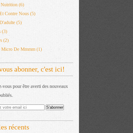
 Nutrition
(6)
 Et Contre Nous
(5)
'adulte
(5)
s
(3)
s
(2)
e Micro De Mmmm
(1)
vous abonner, c'est ici!
vous pour être averti des nouveaux
publiés.
les récents