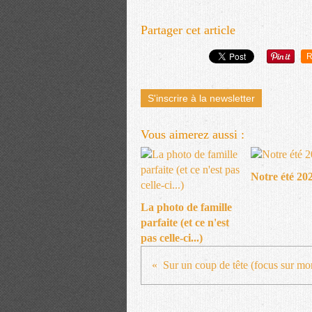
Partager cet article
R
S'inscrire à la newsletter
Vous aimerez aussi :
Notre été 20
La photo de famille
parfaite (et ce n'est
pas celle-ci...)