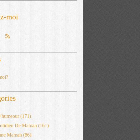
ez-moi
s
moi?
ories
 D'humeour
(171)
otidien De Maman
(161)
'une Maman
(86)