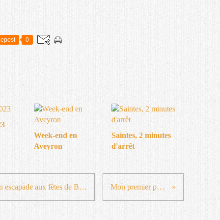
epost
0
23
Week-end en
Saintes, 2 minutes
Aveyron
d'arrêt
Sur un coup de tête (focus sur mon escapade aux fêtes de Bayonne)
Mon premier poème