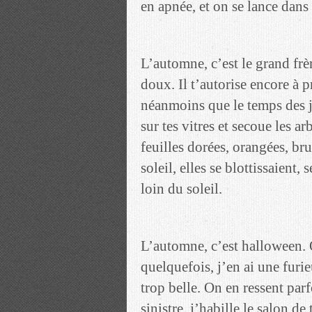
en apnée, et on se lance dans l
L’automne, c’est le grand frè
doux. Il t’autorise encore à p
néanmoins que le temps des je
sur tes vitres et secoue les a
feuilles dorées, orangées, br
soleil, elles se blottissaient, 
loin du soleil.
L’automne, c’est halloween. 
quelquefois, j’en ai une furie
trop belle. On en ressent parf
sinistre, j’habille le salon de