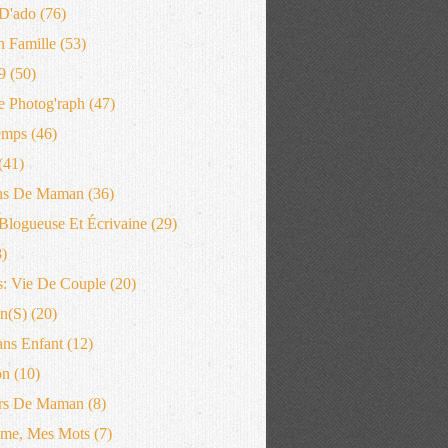
D'ado
(76)
n Famille
(53)
9
(50)
 Photog'raph
(47)
emps
(46)
(41)
ns De Maman
(36)
logueuse Et Écrivaine
(29)
)
: Vie De Couple
(20)
n(s)
(20)
ans Enfant
(12)
on
(10)
rs De Maman
(8)
me, Mes Mots
(7)