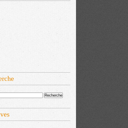
erche
ives