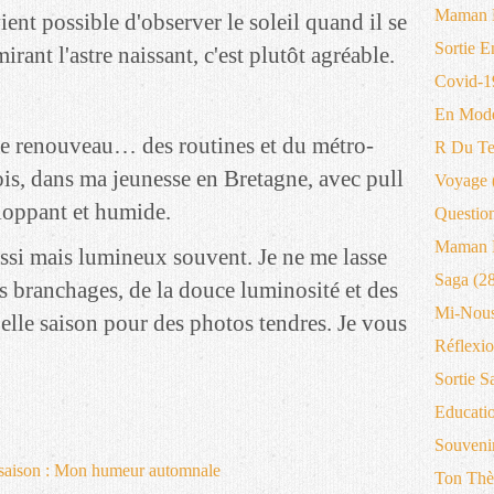
Maman 
ient possible d'observer le soleil quand il se
Sortie E
irant l'astre naissant, c'est plutôt agréable.
Covid-1
En Mode
 Le renouveau… des routines et du métro-
R Du T
ois, dans ma jeunesse en Bretagne, avec pull
Voyage
eloppant et humide.
Questio
Maman B
ssi mais lumineux souvent. Je ne me lasse
Saga
(28
s branchages, de la douce luminosité et des
Mi-Nous
belle saison pour des photos tendres. Je vous
Réflexio
Sortie S
Educati
Souveni
Ton Thè