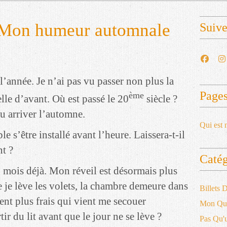
: Mon humeur automnale
Suiv
i l’année. Je n’ai pas vu passer non plus la
Page
ème
le d’avant. Où est passé le 20
siècle ?
vu arriver l’automne.
Qui est 
ble s’être installé avant l’heure. Laissera-t-il
nt ?
Catég
3 mois déjà. Mon réveil est désormais plus
e je lève les volets, la chambre demeure dans
Billets
ent plus frais qui vient me secouer
Mon Qu
ir du lit avant que le jour ne se lève ?
Pas Qu